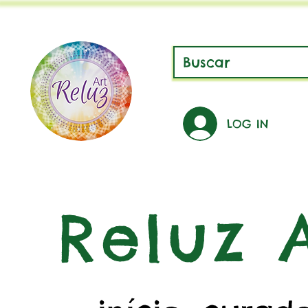
LOG IN
Reluz A