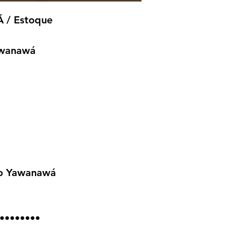
/ Estoque
awanawá
co Yawanawá
••••••••