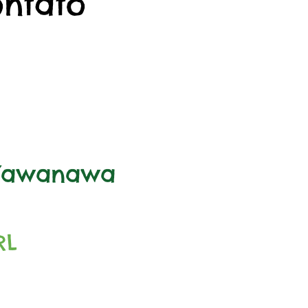
ontato
 Yawanawa
Precio
RL