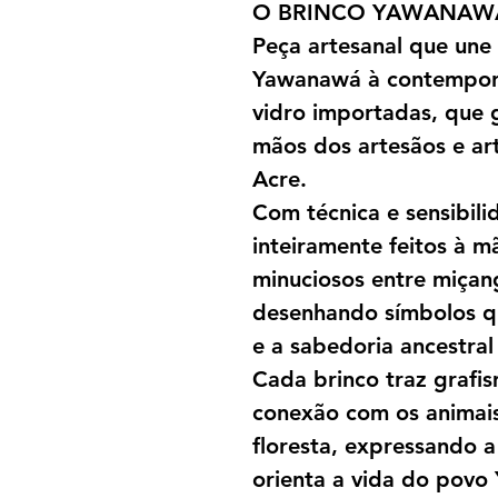
O BRINCO YAWANAW
Peça artesanal que une 
Yawanawá à contempor
vidro importadas, que 
mãos dos artesãos e ar
Acre.
Com técnica e sensibili
inteiramente feitos à m
minuciosos entre miçang
desenhando símbolos qu
e a sabedoria ancestra
Cada brinco traz grafi
conexão com os animais,
floresta, expressando a
orienta a vida do pov