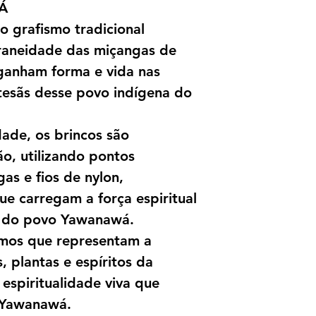
Á
o grafismo tradicional
aneidade das miçangas de
ganham forma e vida nas
tesãs desse povo indígena do
dade, os brincos são
ão, utilizando pontos
as e fios de nylon,
e carregam a força espiritual
l do povo Yawanawá.
smos que representam a
 plantas e espíritos da
 espiritualidade viva que
o Yawanawá.