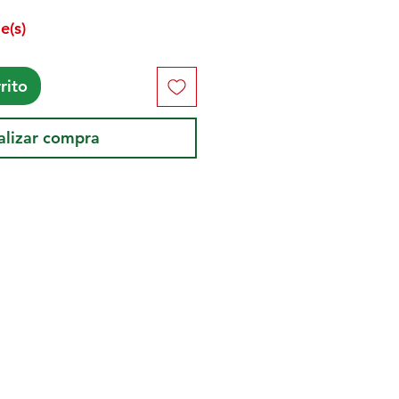
e(s)
rito
alizar compra