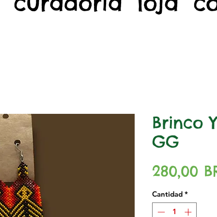
curadoria
loja
c
Brinco
GG
280,00 B
Cantidad
*