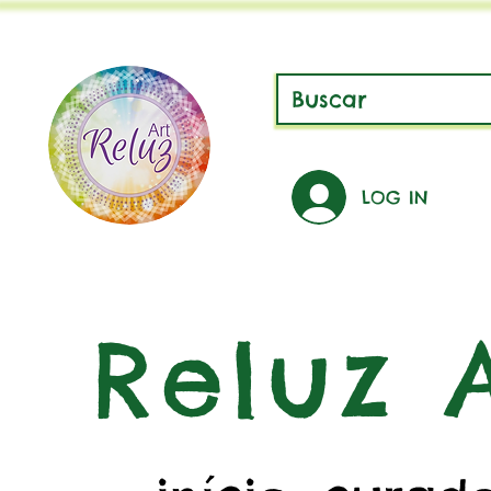
LOG IN
Reluz A