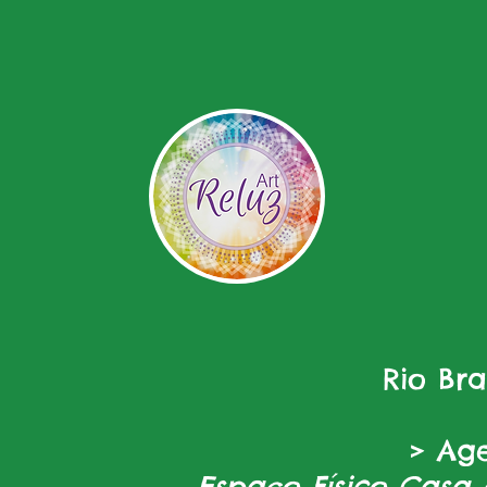
Rio Br
> Ag
Espaço Físico Casa 