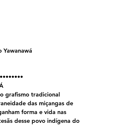
co Yawanawá
••••••••
Á
o grafismo tradicional
aneidade das miçangas de
ganham forma e vida nas
tesãs desse povo indígena do