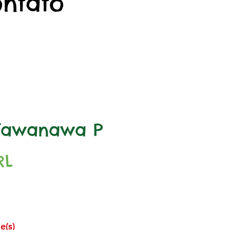
ontato
 Yawanawa P
Precio
RL
e(s)