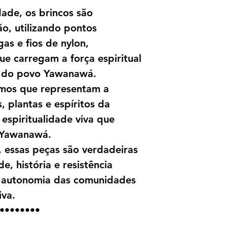
dade, os brincos são
ão, utilizando pontos
as e fios de nylon,
e carregam a força espiritual
l do povo Yawanawá.
smos que representam a
 plantas e espíritos da
 espiritualidade viva que
o Yawanawá.
, essas peças são verdadeiras
e, história e resistência
 a autonomia das comunidades
iva.
••••••••