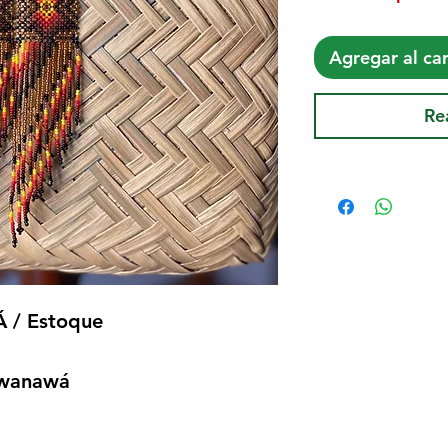
Agregar al car
Re
/ Estoque
awanawá