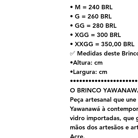
• M = 240 BRL
• G = 260 BRL
• GG = 280 BRL
• XGG = 300 BRL
• XXGG = 350,00 BRL
✅ Medidas deste Brin
•Altura: cm
•Largura: cm
••••••••••••••••••••••
O BRINCO YAWANAW
Peça artesanal que une 
Yawanawá à contempor
vidro importadas, que 
mãos dos artesãos e ar
Acre.