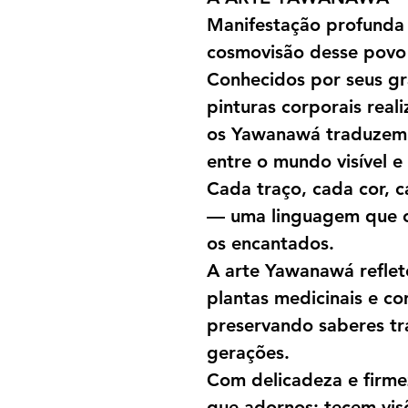
Manifestação profunda 
cosmovisão desse povo 
Conhecidos por seus gr
pinturas corporais real
os Yawanawá traduzem 
entre o mundo visível e i
Cada traço, cada cor, c
— uma linguagem que co
os encantados.
A arte Yawanawá refle
plantas medicinais e co
preservando saberes tr
gerações.
Com delicadeza e firme
que adornos: tecem visõ