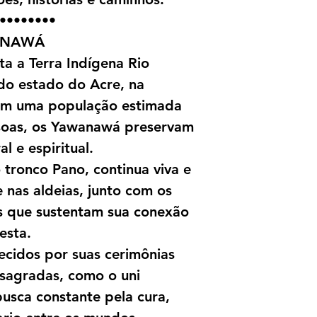
••••••••
ANAWÁ
a a Terra Indígena Rio
do estado do Acre, na
Com uma população estimada
soas, os Yawanawá preservam
l e espiritual.
o tronco Pano, continua viva e
 nas aldeias, junto com os
s que sustentam sua conexão
esta.
cidos por suas cerimônias
 sagradas, como o uni
busca constante pela cura,