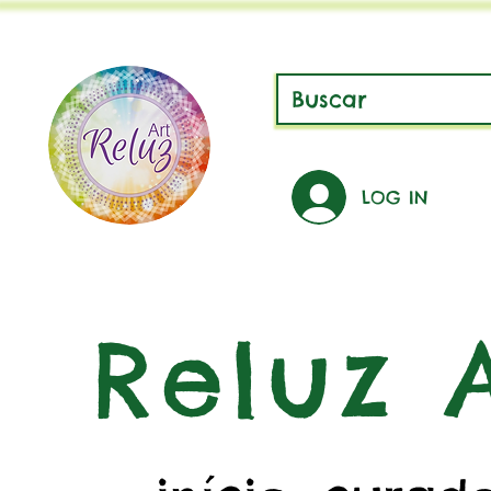
LOG IN
Reluz A