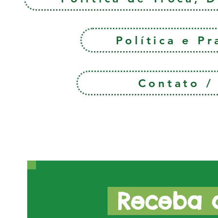
Política e P
Contato 
Receba a