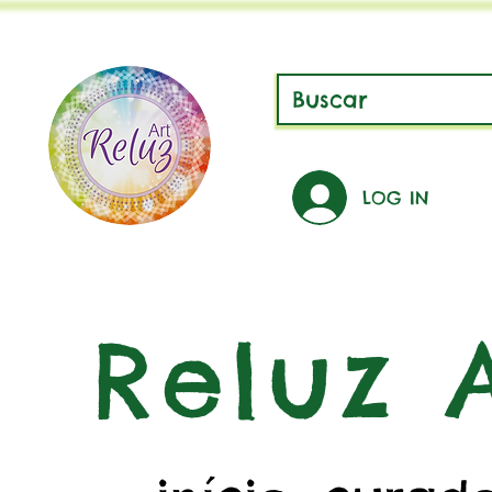
LOG IN
Reluz A