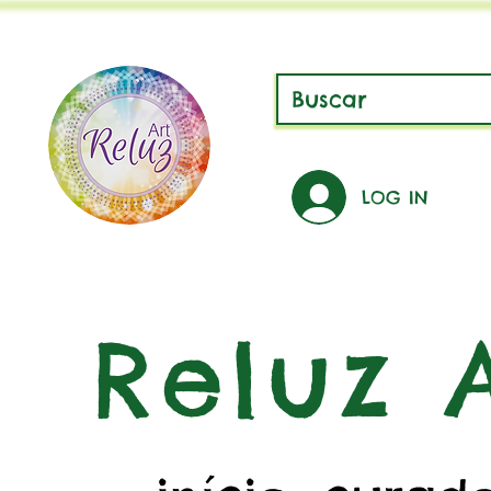
LOG IN
Reluz A