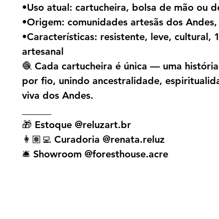
•Uso atual: cartucheira, bolsa de mão ou d
•Origem: comunidades artesãs dos Andes,
•Características: resistente, leve, cultural,
artesanal
🧶 Cada cartucheira é única — uma história 
por fio, unindo ancestralidade, espiritualid
viva dos Andes.
______
🎁 Estoque @reluzart.br
👩🏽‍💻 Curadoria @renata.reluz
🛎️ Showroom @foresthouse.acre