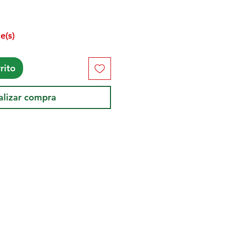
e(s)
rito
alizar compra