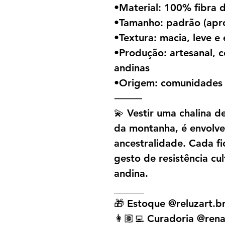
•Material: 100% fibra 
•Tamanho: padrão (apr
•Textura: macia, leve 
•Produção: artesanal, c
andinas
•Origem: comunidades 
⸻
💫 Vestir uma chalina 
da montanha, é envolver
ancestralidade. Cada fi
gesto de resistência cu
andina.
______
🎁 Estoque @reluzart.b
👩🏽‍💻 Curadoria @rena