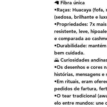
🦙 Fibra única
•Raças: Huacaya (fofa, 
(sedosa, brilhante e lux
•Propriedades: 7x mais
resistente, leve, hipoal
e comparada ao cashme
•Durabilidade: mantém 
bem cuidada.
🌄 Curiosidades andina
•Os desenhos e cores n
histórias, mensagens e
•Em rituais, eram ofe
pedidos de fartura, fer
•O tear tradicional (aw
elo entre mundos: une 