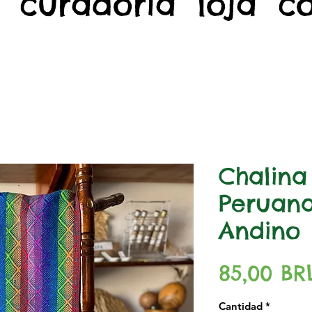
curadoria
loja
c
Chalina
Peruana
Andino
85,00 BR
Cantidad
*