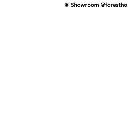
🛎️ Showroom @forestho