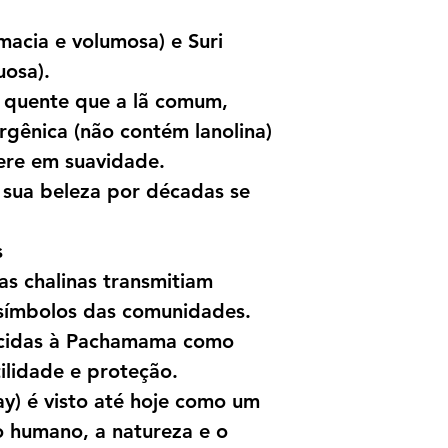
macia e volumosa) e Suri
uosa).
 quente que a lã comum,
ergênica (não contém lanolina)
re em suavidade.
sua beleza por décadas se
s
as chalinas transmitiam
 símbolos das comunidades.
recidas à Pachamama como
tilidade e proteção.
ay) é visto até hoje como um
o humano, a natureza e o