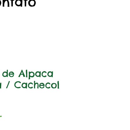
ontato
 de Alpaca
 / Cachecol
Precio
L