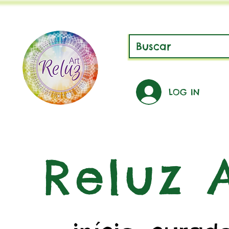
LOG IN
Reluz A