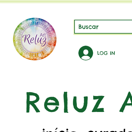
LOG IN
Reluz A