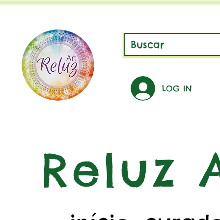
LOG IN
Reluz A