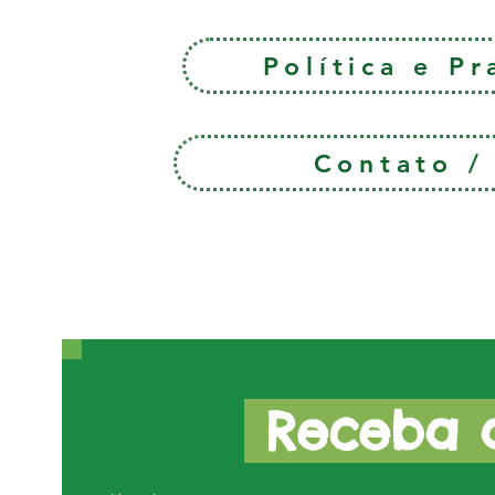
Política e P
Contato 
Receba a