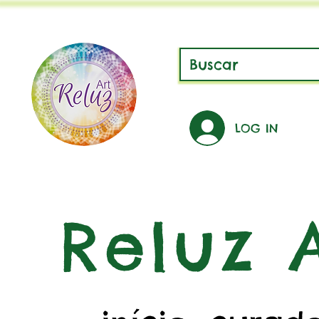
LOG IN
Reluz A