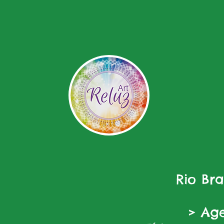
Rio Br
> Ag