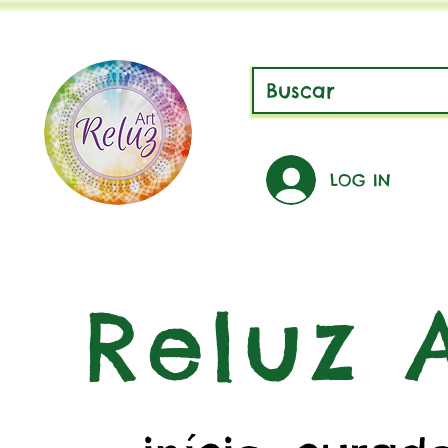
LOG IN
Reluz A