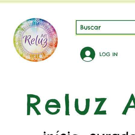
LOG IN
Reluz A