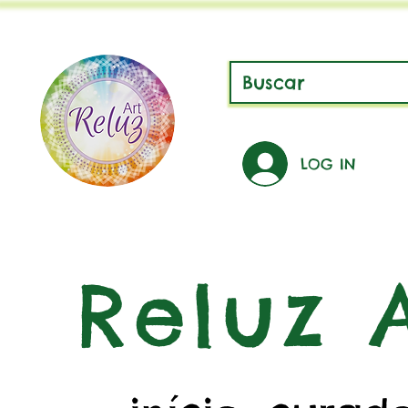
LOG IN
Reluz A