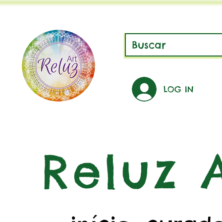
LOG IN
Reluz A