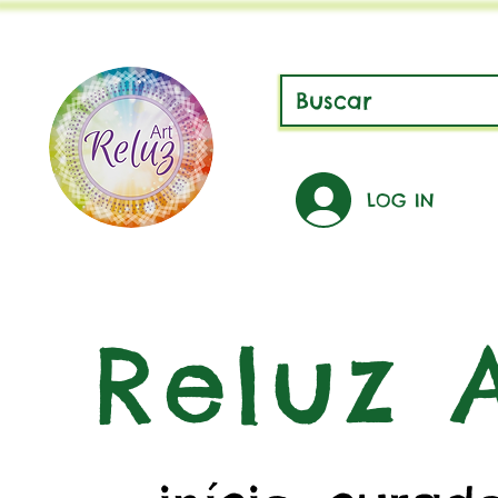
LOG IN
Reluz A