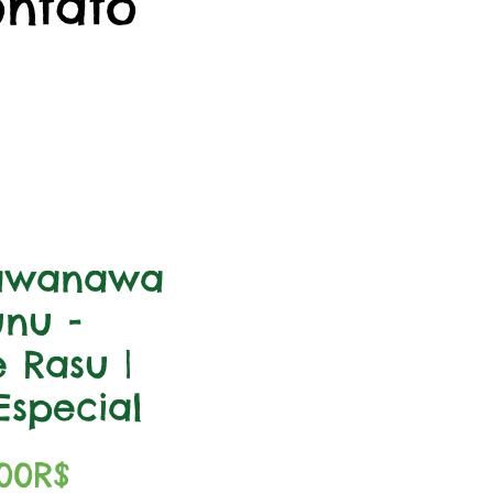
ontato
awanawa
nu -
 Rasu |
Especial
Precio
,00R$