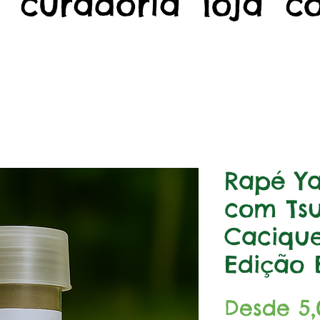
curadoria
loja
c
Rapé Y
com Tsu
Cacique
Edição 
Desde
5