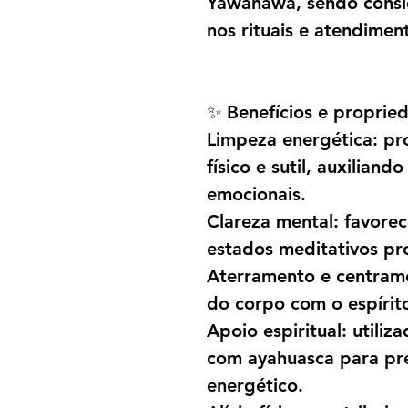
Yawanawá, sendo consi
nos rituais e atendimen
✨ Benefícios e proprie
Limpeza energética: p
físico e sutil, auxilian
emocionais.
Clareza mental: favorece
estados meditativos pr
Aterramento e centrame
do corpo com o espírit
Apoio espiritual: utiliz
com ayahuasca para pre
energético.