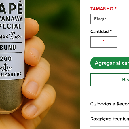
TAMANHO
*
Elegir
Cantidad
*
Agregar al car
Re
Cuidados e Reco
– Não indicado 
Descrição técnic
– Contraindicado 
pessoas com pro