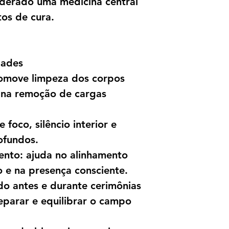
derado uma medicina central
mantêm esta forç
tos de cura.
dades
romove limpeza dos corpos
do na remoção de cargas
 foco, silêncio interior e
ofundos.
nto: ajuda no alinhamento
o e na presença consciente.
ado antes e durante cerimônias
parar e equilibrar o campo