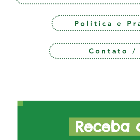
Política e P
Contato 
Receba a