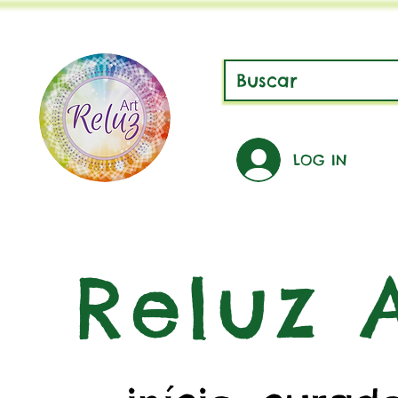
LOG IN
Reluz A