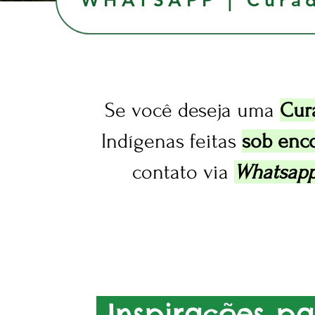
WHATSAPP | Curad
Se você deseja uma
Cur
Indígenas feitas
sob enc
contato via
Whatsap
Inspirações p