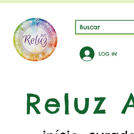
LOG IN
Reluz A