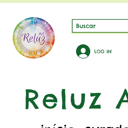
LOG IN
Reluz A