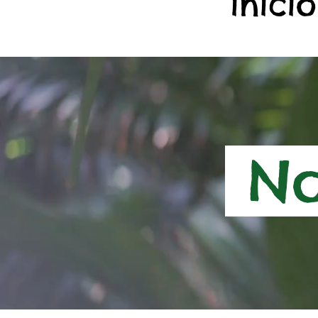
início
No