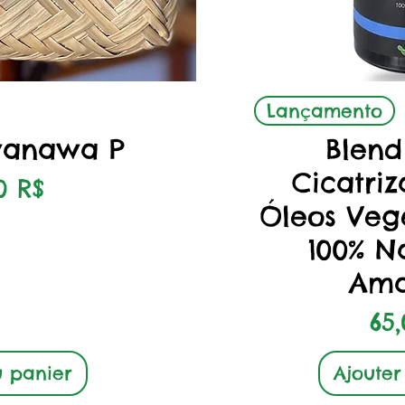
apide
Aper
Lançamento
wanawa P
Blend
Cicatriz
0 R$
Óleos Vege
100% N
Ama
Pri
65
u panier
Ajouter