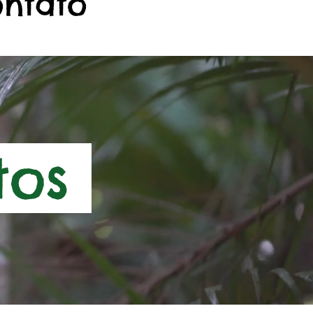
ontato
tos