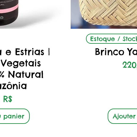
apide
Aper
Estoque / Stoc
 e Estrias |
Brinco 
 Vegetais
Pri
220
0% Natural
zônia
 R$
u panier
Ajouter