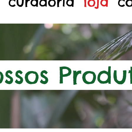
curadoria
loja
c
ssos Produ