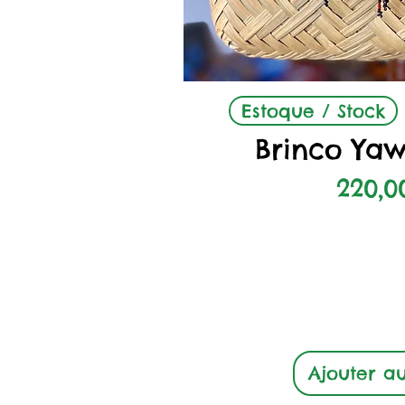
Aperçu r
Estoque / Stock
Brinco Ya
Prix
220,0
Ajouter a