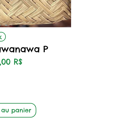
çu rapide
k
Yawanawa P
x
,00 R$
 au panier