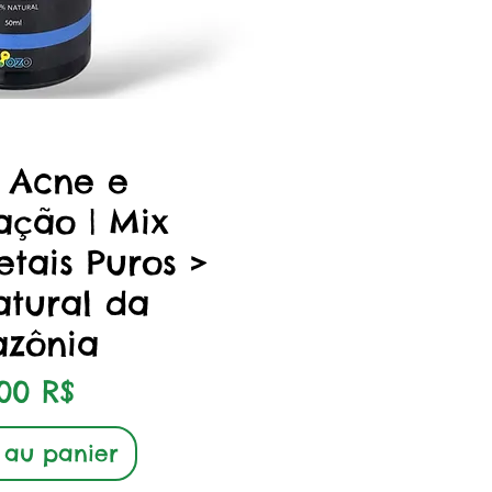
çu rapide
 Acne e
ação | Mix
tais Puros >
atural da
zônia
x
,00 R$
 au panier