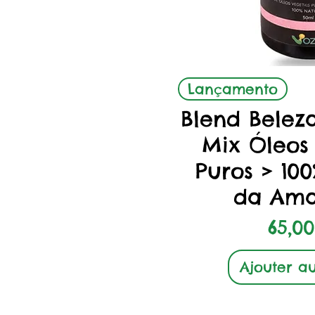
Aperçu r
Lançamento
Blend Beleza
Mix Óleos
Puros > 10
da Ama
Prix
65,00
Ajouter a