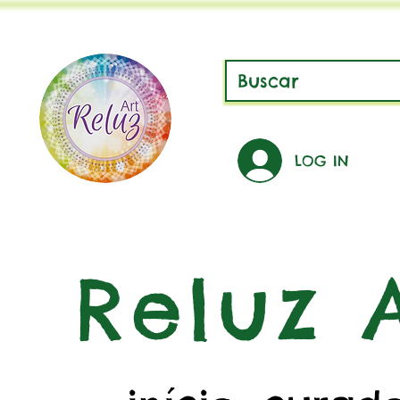
LOG IN
Reluz A