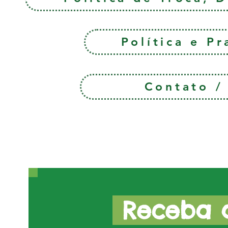
Política e P
Contato 
Receba a