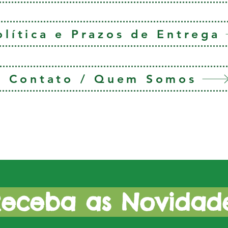
olítica e Prazos de Entrega
Contato / Quem Somos
eceba as Novidad