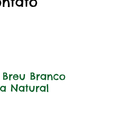
ontato
 Breu Branco
na Natural
rix