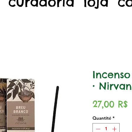
curadoria
loja
c
Incenso
• Nirva
P
27,00 R$
Quantité
*