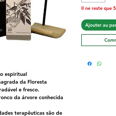
Il ne reste que 5
Ajouter au pa
Comm
o espiritual
sagrada da Floresta
adável e fresco.
tronco da árvore conhecida
dades terapêuticas são de