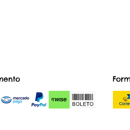
mento
Form