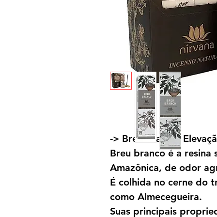
-> Breu branco: Elevaçã
Breu branco é a resina 
Amazônica, de odor agr
É colhida no cerne do 
como Almecegueira.
Suas principais proprie