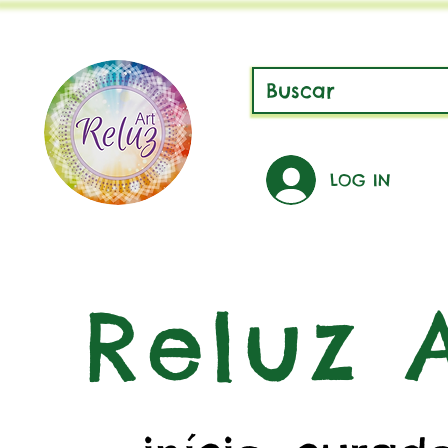
LOG IN
Reluz A