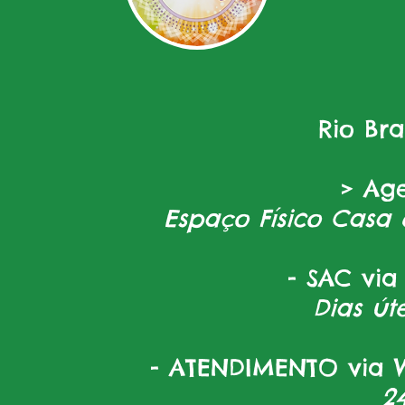
Rio Br
> Ag
Espaço Físico Casa 
- SAC via
Dias úte
- ATENDIMENTO via W
2