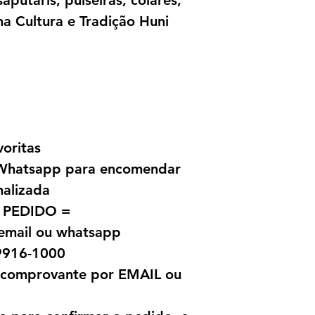
sãputaris, pulseiras, colares,
 na Cultura e Tradição Huni
voritas
a Whatsapp para encomendar
nalizada
 PEDIDO =
 email ou whatsapp
9916-1000
o comprovante por EMAIL ou