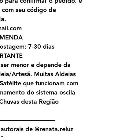
o para confirmar o pedido, e
l com seu código de
da.
mail.com
OMENDA
ostagem: 7-30 dias
RTANTE
 ser menor e depende da
ia/Artesã. Muitas Aldeias
 Satélite que funcionam com
onamento do sistema oscila
Chuvas desta Região
—————————
autorais de @renata.reluz