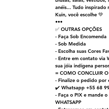
blusas, saias, vestidos, 
anéis... Tudo inspirado
Kuin, você escolhe 💚
•••
✅ OUTRAS OPÇÕES
- Faça Sob Encomenda
- Sob Medida
- Escolha suas Cores Fa
- Entre em contato vi
sua jóia indígena perso
= COMO CONCLUIR O
- Finalize o pedido por
✔️ Whatsapp +55 68 9
- Faça o PIX e mande 
WHATSAPP