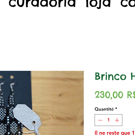
curadoria
loja
c
Brinco 
230,00 R
Quantité
*
Il ne reste que 1