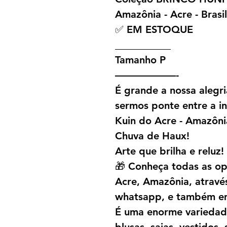
Amazônia - Acre - Brasil
✅ EM ESTOQUE
___________
Tamanho P
——————-
É grande a nossa alegr
sermos ponte entre a in
Kuin do Acre - Amazôni
Chuva de Haux!
Arte que brilha e reluz!
🎁 Conheça todas as o
Acre, Amazônia, atravé
whatsapp, e também em
É uma enorme variedade