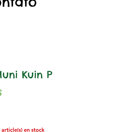
ontato
Huni Kuin P
Prix
$
 article(s) en stock