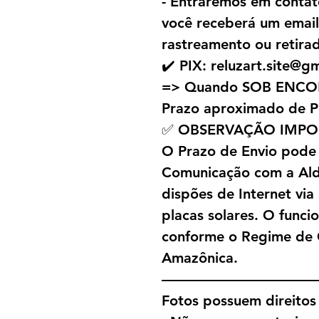
- Entraremos em contat
você receberá um emai
rastreamento ou retira
✔️ PIX: reluzart.site@g
=> Quando SOB ENC
Prazo aproximado de P
✅ OBSERVAÇÃO IMPO
O Prazo de Envio pode
Comunicação com a Alde
dispões de Internet via
placas solares. O funci
conforme o Regime de 
Amazônica.
———————————
Fotos possuem direitos 