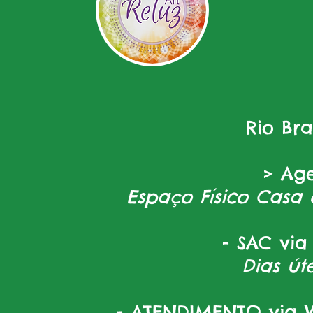
Rio Br
> Ag
Espaço Físico Casa 
- SAC via
Dias úte
- ATENDIMENTO via W