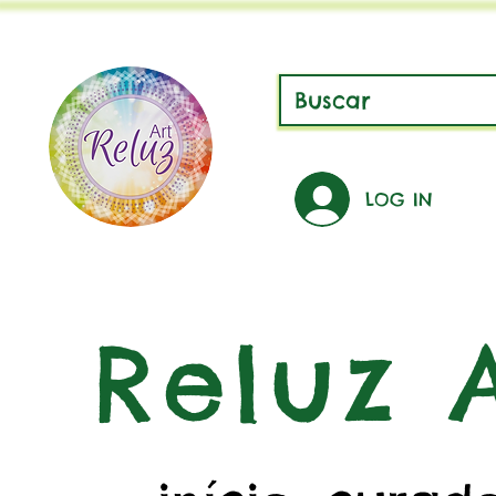
LOG IN
Reluz A