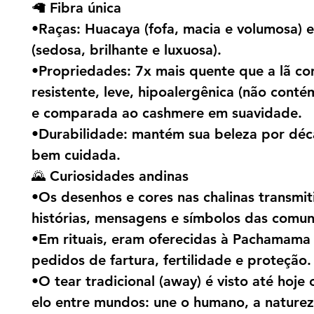
🦙 Fibra única
•Raças: Huacaya (fofa, macia e volumosa) e
(sedosa, brilhante e luxuosa).
•Propriedades: 7x mais quente que a lã c
resistente, leve, hipoalergênica (não contém
e comparada ao cashmere em suavidade.
•Durabilidade: mantém sua beleza por déc
bem cuidada.
🌄 Curiosidades andinas
•Os desenhos e cores nas chalinas transmi
histórias, mensagens e símbolos das comu
•Em rituais, eram oferecidas à Pachamam
pedidos de fartura, fertilidade e proteção.
•O tear tradicional (away) é visto até hoj
elo entre mundos: une o humano, a naturez