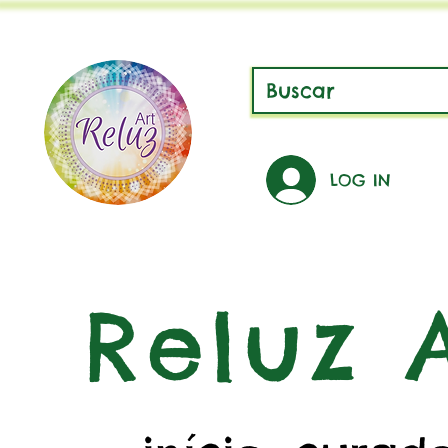
LOG IN
Reluz A