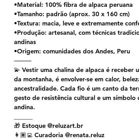
•Material: 100% fibra de alpaca peruana
•Tamanho: padrão (aprox. 30 x 160 cm)
•Textura: macia, leve e extremamente conf
•Produção: artesanal, com técnicas tradici
andinas
•Origem: comunidades dos Andes, Peru
⸻
💫 Vestir uma chalina de alpaca é receber
da montanha, é envolver-se em calor, belez
ancestralidade. Cada fio é um canto da ter
gesto de resistência cultural e um símbolo
andina.
______
🎁 Estoque @reluzart.br
👩🏽‍💻 Curadoria @renata.reluz