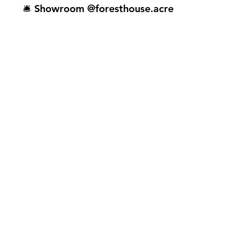
🛎️ Showroom @foresthouse.acre