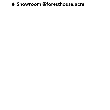
🛎️ Showroom @foresthouse.acre