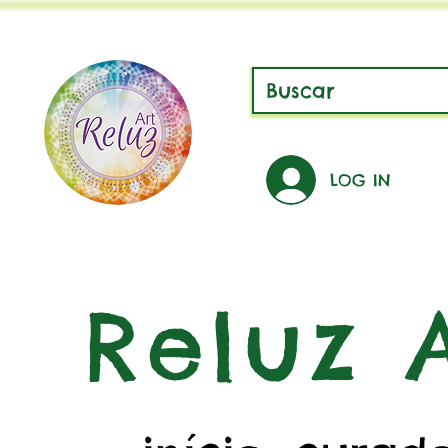
LOG IN
Reluz A