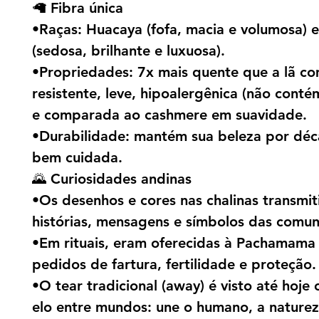
🦙 Fibra única
•Raças: Huacaya (fofa, macia e volumosa) e
(sedosa, brilhante e luxuosa).
•Propriedades: 7x mais quente que a lã c
resistente, leve, hipoalergênica (não contém
e comparada ao cashmere em suavidade.
•Durabilidade: mantém sua beleza por déc
bem cuidada.
🌄 Curiosidades andinas
•Os desenhos e cores nas chalinas transmi
histórias, mensagens e símbolos das comu
•Em rituais, eram oferecidas à Pachamam
pedidos de fartura, fertilidade e proteção.
•O tear tradicional (away) é visto até hoj
elo entre mundos: une o humano, a naturez