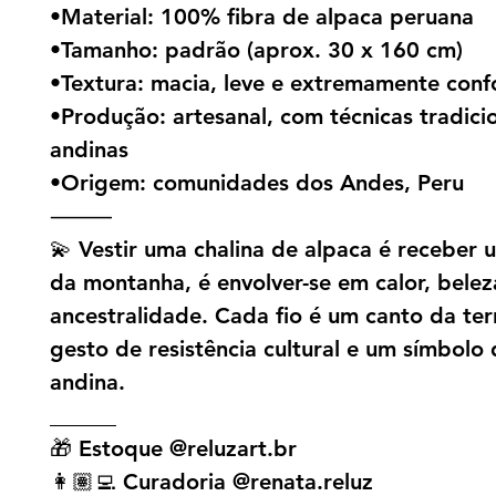
•Material: 100% fibra de alpaca peruana
•Tamanho: padrão (aprox. 30 x 160 cm)
•Textura: macia, leve e extremamente conf
•Produção: artesanal, com técnicas tradici
andinas
•Origem: comunidades dos Andes, Peru
⸻
💫 Vestir uma chalina de alpaca é receber
da montanha, é envolver-se em calor, belez
ancestralidade. Cada fio é um canto da ter
gesto de resistência cultural e um símbolo
andina.
______
🎁 Estoque @reluzart.br
👩🏽‍💻 Curadoria @renata.reluz