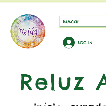
LOG IN
Reluz A