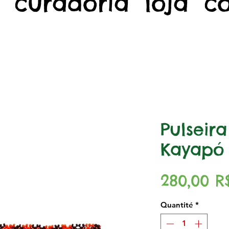
curadoria
loja
c
Pulseir
Kayapó 
280,00 R
Quantité
*