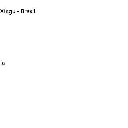
da compra/reven
das comunidades 
Xingu - Brasil
atuando também 
informações sobr
feminina e susten
ia