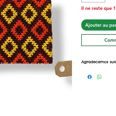
Il ne reste que 1
Ajouter au pa
Comm
Agradecemos sua
Ao adquirir esta
Projeto Mulheres 
@projetomuheres
apoio às mulhere
criado no início
março/2020, com
suporte para nã
ativando a circu