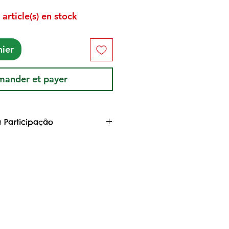
 article(s) en stock
nier
ander et payer
 Participação
 Arte, você colabora com o
da Floresta
dafloresta, uma rede de
s indígenas e não indígenas,
 da Pandemia COVID-19 em
o ação colaborativa de
o estagnação econômica,
lação da economia a partir