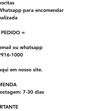
voritas
a Whatsapp para encomendar
nalizada
 PEDIDO =
 email ou whatsapp
9916-1000
aqui em nosso site.
OMENDA
ostagem: 7-30 dias
RTANTE