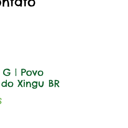
ontato
a G | Povo
do Xingu BR
Prix
$