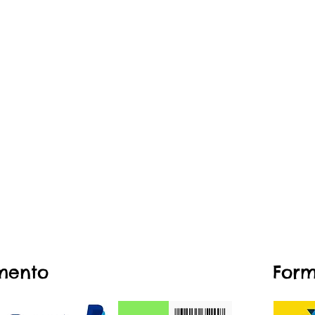
mento
Form