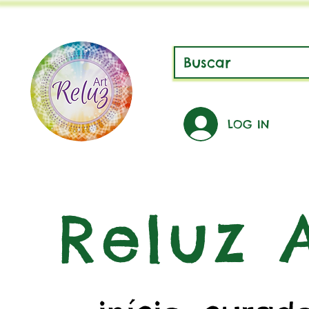
LOG IN
Reluz A