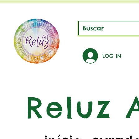
LOG IN
Reluz A