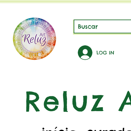
LOG IN
Reluz A